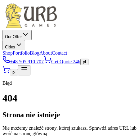
Our Offer
Cities
Shop
Portfolio
Blog
About
Contact
+48 505 910 707
Get Quote 24h
pl
pl
Błąd
404
Strona nie istnieje
Nie możemy znaleźć strony, której szukasz. Sprawdź adres URL lub
wróć na stronę główną.