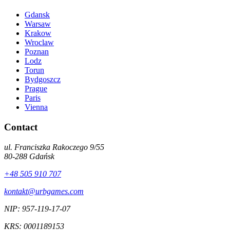
Gdansk
Warsaw
Krakow
Wroclaw
Poznan
Lodz
Torun
Bydgoszcz
Prague
Paris
Vienna
Contact
ul. Franciszka Rakoczego 9/55
80-288
Gdańsk
+48 505 910 707
kontakt@urbgames.com
NIP:
957-119-17-07
KRS:
0001189153