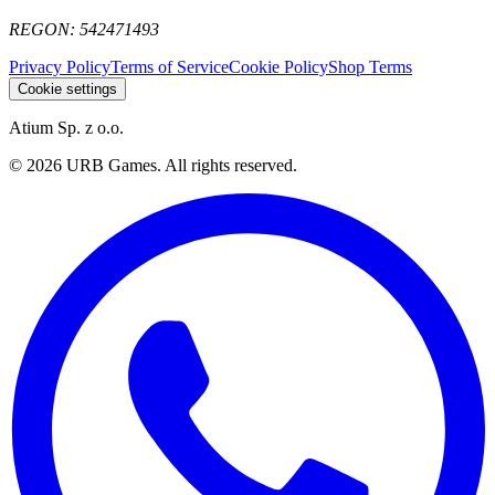
REGON:
542471493
Privacy Policy
Terms of Service
Cookie Policy
Shop Terms
Cookie settings
Atium Sp. z o.o.
©
2026
URB Games
.
All rights reserved.