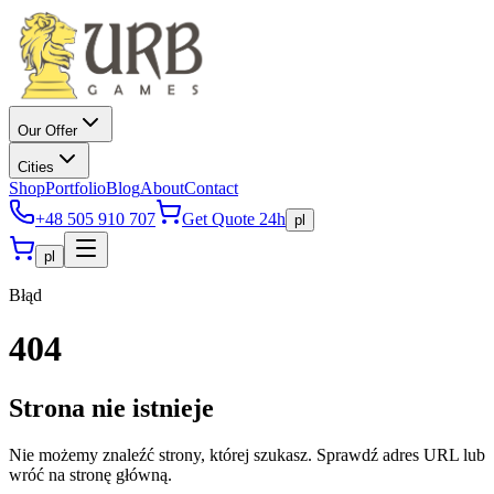
Our Offer
Cities
Shop
Portfolio
Blog
About
Contact
+48 505 910 707
Get Quote 24h
pl
pl
Błąd
404
Strona nie istnieje
Nie możemy znaleźć strony, której szukasz. Sprawdź adres URL lub
wróć na stronę główną.