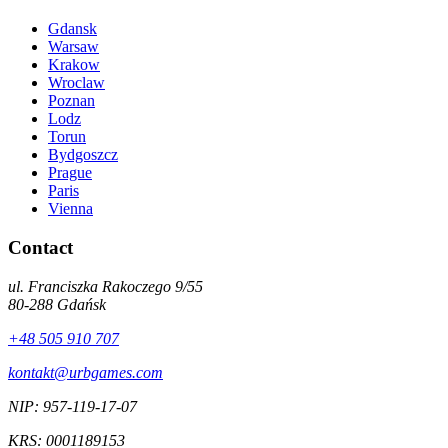
Gdansk
Warsaw
Krakow
Wroclaw
Poznan
Lodz
Torun
Bydgoszcz
Prague
Paris
Vienna
Contact
ul. Franciszka Rakoczego 9/55
80-288
Gdańsk
+48 505 910 707
kontakt@urbgames.com
NIP:
957-119-17-07
KRS:
0001189153