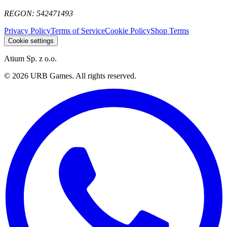
REGON:
542471493
Privacy Policy
Terms of Service
Cookie Policy
Shop Terms
Cookie settings
Atium Sp. z o.o.
©
2026
URB Games
.
All rights reserved.